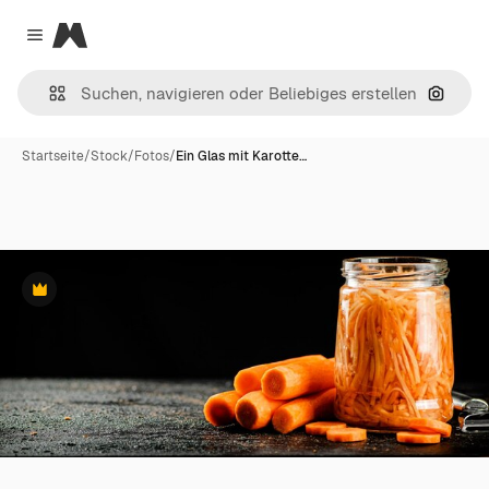
Magnific
Close menu
Nach B
Startseite
/
Stock
/
Fotos
/
Ein Glas mit Karotte…
Premium