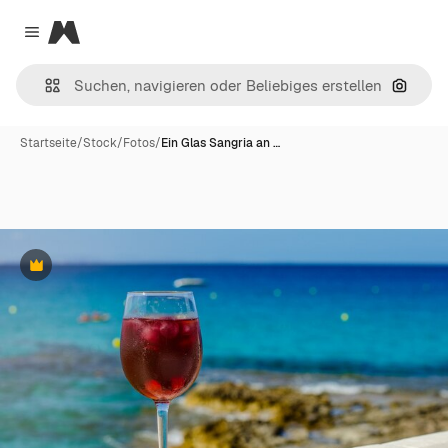
Magnific
Close menu
Nach B
Startseite
/
Stock
/
Fotos
/
Ein Glas Sangria an …
Premium