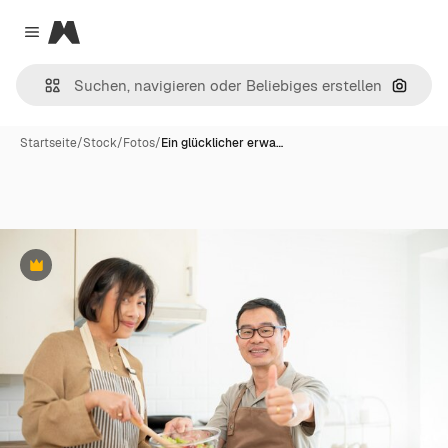
Magnific
Close menu
Nach B
Startseite
/
Stock
/
Fotos
/
Ein glücklicher erwa…
Premium