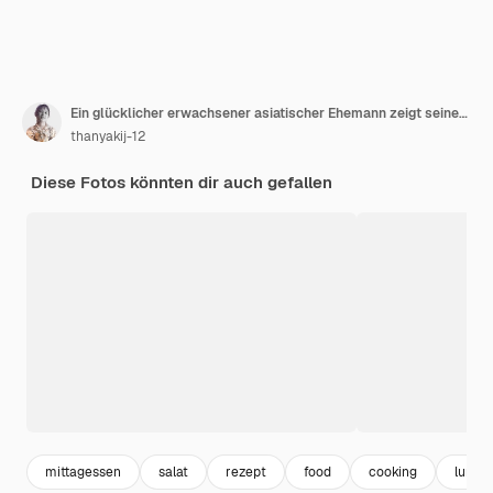
Ein glücklicher erwachsener asiatischer Ehemann zeigt seinen Daumen in die Kamera, während er gemeinsam in der Küche kocht
thanyakij-12
Diese Fotos könnten dir auch gefallen
mittagessen
salat
rezept
food
cooking
lunch