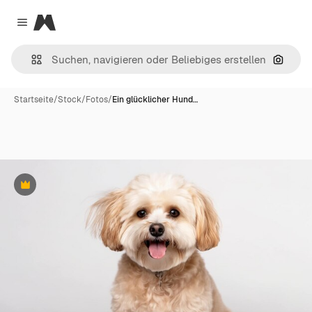
Magnific
Close menu
Nach B
Startseite
/
Stock
/
Fotos
/
Ein glücklicher Hund…
Premium