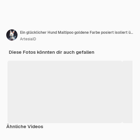
Ein glücklicher Hund Maltipoo goldene Farbe posiert isoliert über weißem Hintergrund Konzept der Schönheit Rasse Haustiere Tierleben
ArtesiaID
Diese Fotos könnten dir auch gefallen
Ähnliche Videos
Premium
Premium
Generiert von KI
Premium
Premium
Generiert v