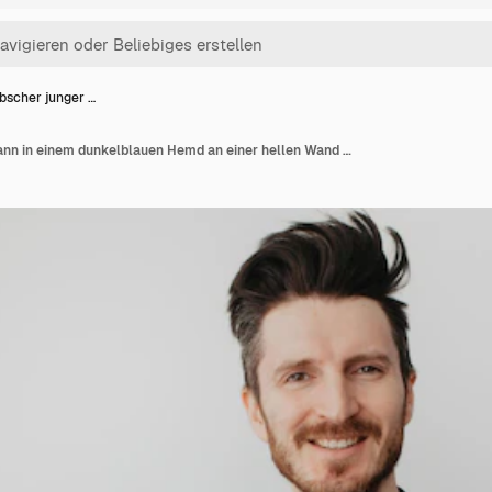
bscher junger …
Ein hübscher junger Mann in einem dunkelblauen Hemd an einer hellen Wand für einen Text in hoher Qualität.