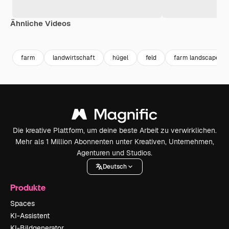
Ähnliche Videos
Premium
Premium
Generiert von KI
Premium
Premium
farm
landwirtschaft
hügel
feld
farm landscape
Die kreative Plattform, um deine beste Arbeit zu verwirklichen.
Mehr als 1 Million Abonnenten unter Kreativen, Unternehmen,
Agenturen und Studios.
Deutsch
Produkte
Spaces
KI-Assistent
KI-Bildgenerator