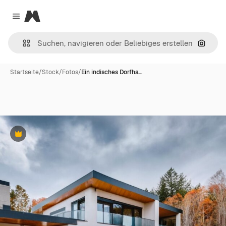
Magnific
Close menu
Nach B
Startseite
/
Stock
/
Fotos
/
Ein indisches Dorfha…
Premium