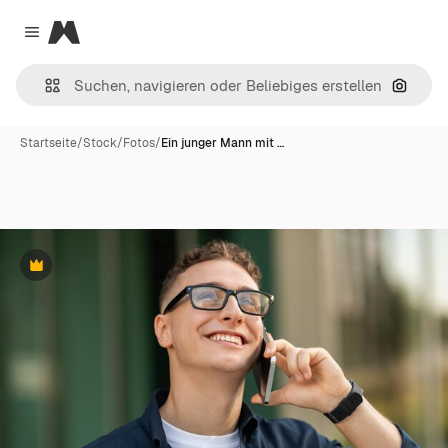
Magnific
Close menu
Nach B
Startseite
/
Stock
/
Fotos
/
Ein junger Mann mit …
Premium