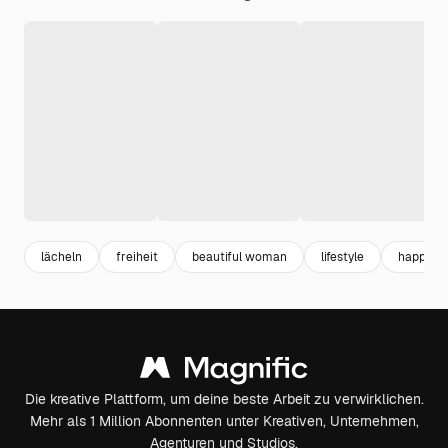
lächeln
freiheit
beautiful woman
lifestyle
happy 
Die kreative Plattform, um deine beste Arbeit zu verwirklichen.
Mehr als 1 Million Abonnenten unter Kreativen, Unternehmen,
Agenturen und Studios.