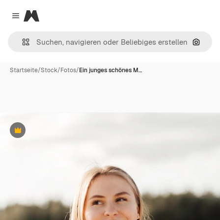
Magnific
Close menu
Nach B
Startseite
/
Stock
/
Fotos
/
Ein junges schönes M…
Premium