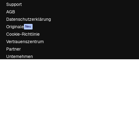
Support
AGB
Datenschutzerklärung
Originale
Neu
Cookie-Richtlinie
Vertrauenszentrum
Partner
Unternehmen
Unternehmen
Preise
Über uns
Reviews
Karriere
Suchtrends
Blog
Veranstaltungen
Slidesgo