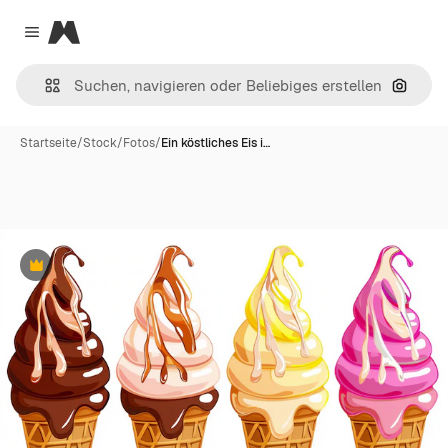
Magnific
Close menu
Nach B
Startseite
/
Stock
/
Fotos
/
Ein köstliches Eis i…
Premium