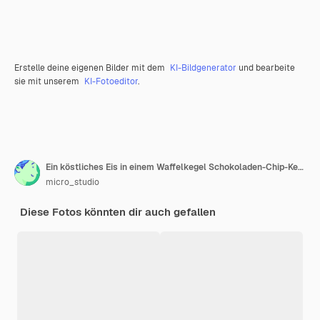
Erstelle deine eigenen Bilder mit dem
KI-Bildgenerator
und bearbeite
sie mit unserem
KI-Fotoeditor
.
Ein köstliches Eis in einem Waffelkegel Schokoladen-Chip-Keks dekadent und lecker
micro_studio
Diese Fotos könnten dir auch gefallen