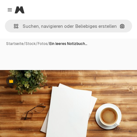
Magnific
Close menu
Nach B
Startseite
/
Stock
/
Fotos
/
Ein leeres Notizbuch…
Premium