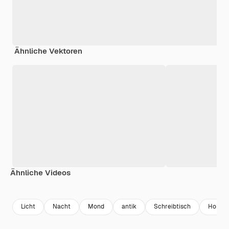
Ähnliche Vektoren
Ähnliche Videos
Premium
Premium
Generiert von KI
Premium
Premium
Generiert v
Licht
Nacht
Mond
antik
Schreibtisch
Holz