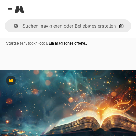
Magnific
Close menu
Nach B
Startseite
/
Stock
/
Fotos
/
Ein magisches offene…
Premium