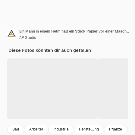
Ein Mann in einem Helm hält ein Stück Papier vor einer Maschine, auf der steht, dass der Ingenieur
AP Studio
Diese Fotos könnten dir auch gefallen
Bau
Arbeiter
Industrie
Herstellung
Pflanze
F