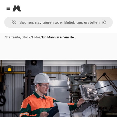
Magnific
Close menu
Nach B
Startseite
/
Stock
/
Fotos
/
Ein Mann in einem He…
Premium