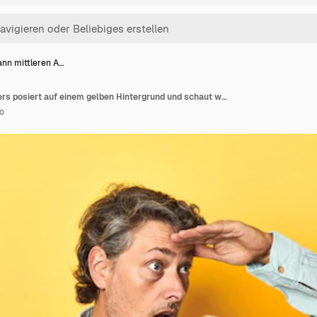
ann mittleren A…
Ein Mann mittleren Alters posiert auf einem gelben Hintergrund und schaut weit weg und hält die Hand auf der Stirn
o