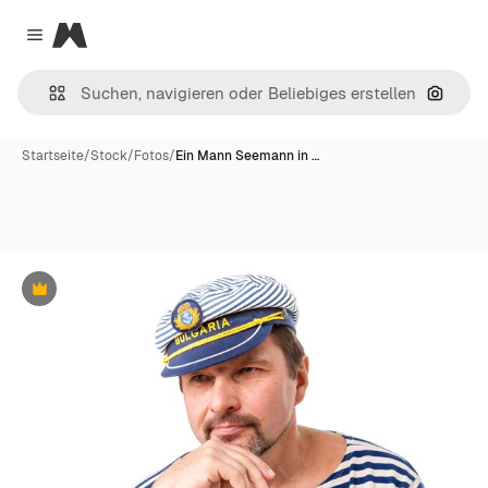
Magnific
Close menu
Nach B
Startseite
/
Stock
/
Fotos
/
Ein Mann Seemann in …
Premium