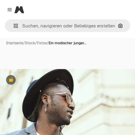
Magnific
Close menu
Nach B
Startseite
/
Stock
/
Fotos
/
Ein modischer junger…
Premium