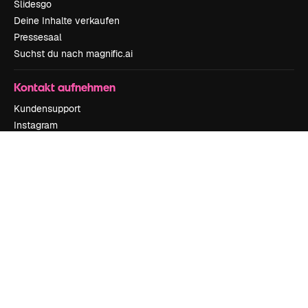
Slidesgo
Deine Inhalte verkaufen
Pressesaal
Suchst du nach magnific.ai
Kontakt aufnehmen
Kundensupport
Instagram
YouTube
LinkedIn
TikTok
Discord
X
Reddit
Copyright © 2010-
2026
Freepik Company S.L.U.
Alle Rechte vorbehalten
.