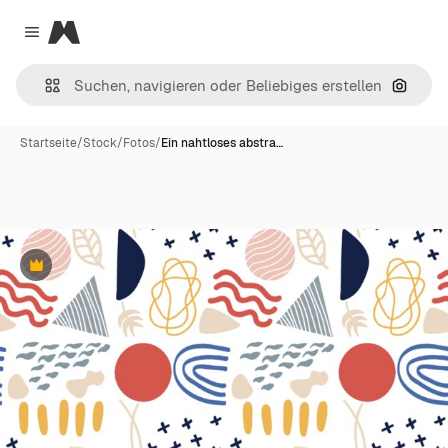
Magnific
Close menu
Nach B
Startseite
/
Stock
/
Fotos
/
Ein nahtloses abstra…
Premium