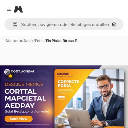
Magnific
Close menu
Nach B
Startseite
/
Stock
/
Fotos
/
Ein Plakat für das E…
Premium