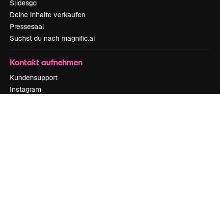
Slidesgo
Deine Inhalte verkaufen
Pressesaal
Suchst du nach magnific.ai
Kontakt aufnehmen
Kundensupport
Instagram
YouTube
LinkedIn
TikTok
Discord
X
Reddit
Copyright © 2010-
2026
Freepik Company S.L.U.
Alle Rechte vorbehalten
.