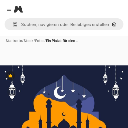
Magnific
Close menu
Nach B
Startseite
/
Stock
/
Fotos
/
Ein Plakat für eine …
Premium