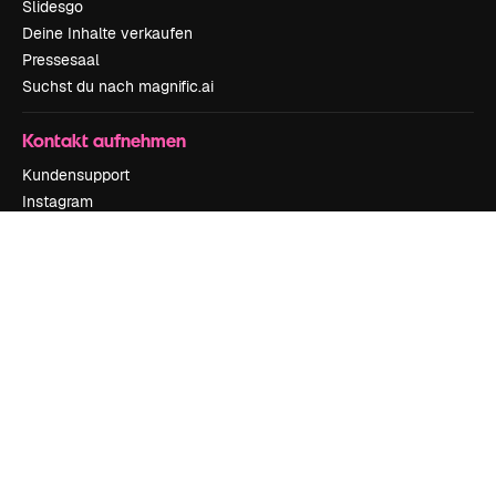
Slidesgo
Deine Inhalte verkaufen
Pressesaal
Suchst du nach magnific.ai
Kontakt aufnehmen
Kundensupport
Instagram
YouTube
LinkedIn
TikTok
Discord
X
Reddit
Copyright © 2010-
2026
Freepik Company S.L.U.
Alle Rechte vorbehalten
.