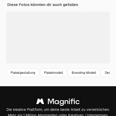
Diese Fotos könnten dir auch gefallen
Plakatgestaltung
Plakatmodell
Branding-Modell
Design
Die kreative Plattform, um deine beste Arbeit zu verwirklichen.
Mehr als 1 Million Abonnenten unter Kreativen, Unternehmen,