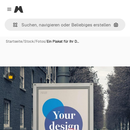
Magnific
Close menu
Nach B
Startseite
/
Stock
/
Fotos
/
Ein Plakat für Ihr D…
Premium