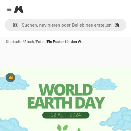
Magnific
Close menu
Nach B
Startseite
/
Stock
/
Fotos
/
Ein Poster für den W…
Premium