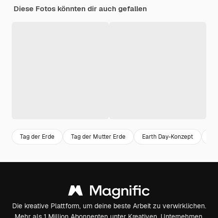
Diese Fotos könnten dir auch gefallen
Tag der Erde
Tag der Mutter Erde
Earth Day-Konzept
Ta
Die kreative Plattform, um deine beste Arbeit zu verwirklichen.
Mehr als 1 Million Abonnenten unter Kreativen, Unternehmen,