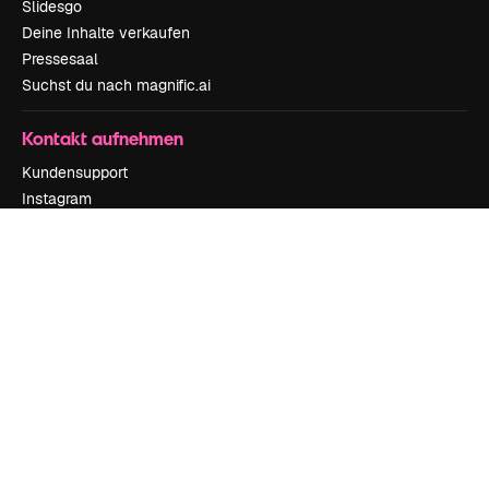
Slidesgo
Deine Inhalte verkaufen
Pressesaal
Suchst du nach magnific.ai
Kontakt aufnehmen
Kundensupport
Instagram
YouTube
LinkedIn
TikTok
Discord
X
Reddit
Copyright © 2010-
2026
Freepik Company S.L.U.
Alle Rechte vorbehalten
.