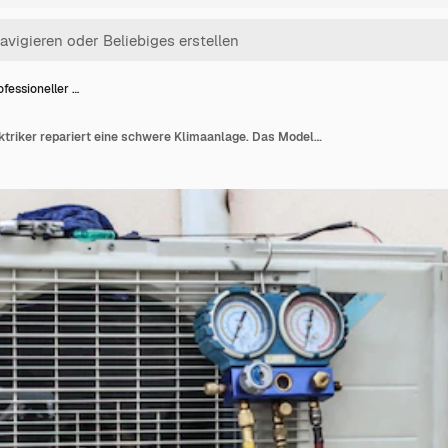
ofessioneller …
Ein professioneller Elektriker repariert eine schwere Klimaanlage. Das Modell ist ein echter Elektriker, der die Klimaanlage repariert