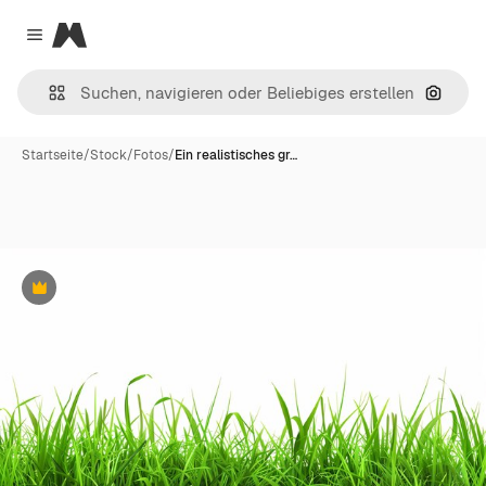
Magnific
Close menu
Nach B
Startseite
/
Stock
/
Fotos
/
Ein realistisches gr…
Premium