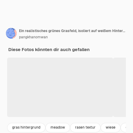
Ein realistisches grünes Grasfeld, isoliert auf weißem Hintergrund
pangkhanomwan
Diese Fotos könnten dir auch gefallen
gras hintergrund
meadow
rasen textur
wiese
gras