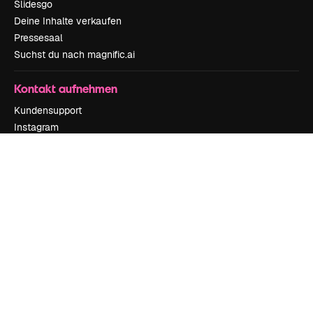
Slidesgo
Deine Inhalte verkaufen
Pressesaal
Suchst du nach magnific.ai
Kontakt aufnehmen
Kundensupport
Instagram
YouTube
LinkedIn
TikTok
Discord
X
Reddit
Copyright © 2010-
2026
Freepik Company S.L.U.
Alle Rechte vorbehalten
.