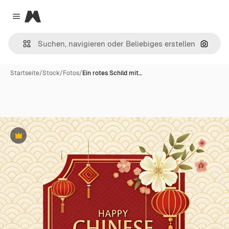
Magnific
Close menu
Nach B
Startseite
/
Stock
/
Fotos
/
Ein rotes Schild mit…
Premium