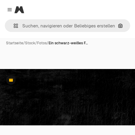
Magnific
Close menu
Nach B
Startseite
/
Stock
/
Fotos
/
Ein schwarz-weißes F…
Premium