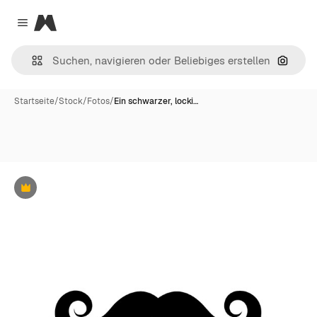
Magnific
Close menu
Nach B
Startseite
/
Stock
/
Fotos
/
Ein schwarzer, locki…
Premium