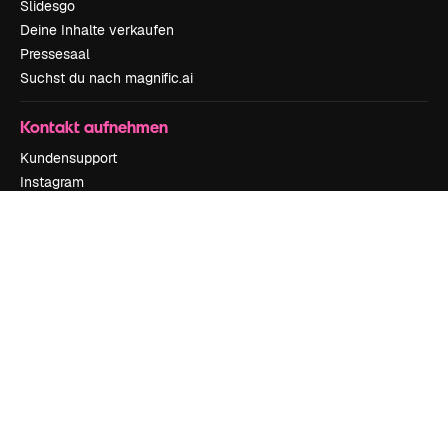
Slidesgo
Deine Inhalte verkaufen
Pressesaal
Suchst du nach magnific.ai
Kontakt aufnehmen
Kundensupport
Instagram
YouTube
LinkedIn
TikTok
Discord
X
Reddit
Copyright © 2010-
2026
Freepik Company S.L.U.
Alle Rechte vorbehalten
.