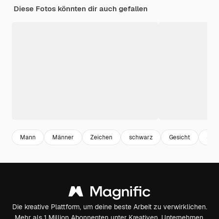
Diese Fotos könnten dir auch gefallen
Mann
Männer
Zeichen
schwarz
Gesicht
Jah
Die kreative Plattform, um deine beste Arbeit zu verwirklichen.
Mehr als 1 Million Abonnenten unter Kreativen, Unternehmen,