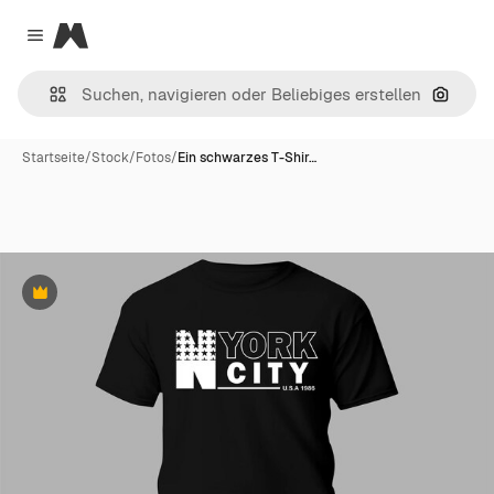
Magnific
Close menu
Nach B
Startseite
/
Stock
/
Fotos
/
Ein schwarzes T-Shir…
Premium