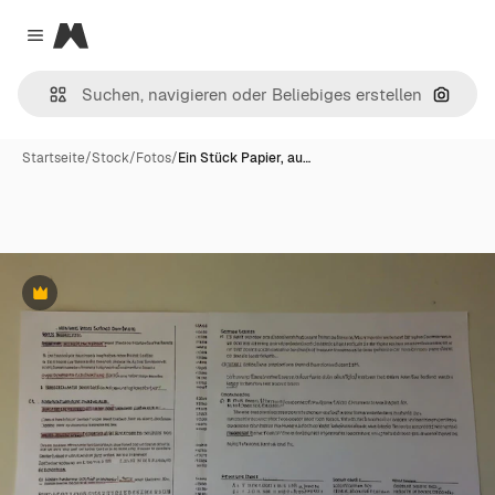
Magnific
Close menu
Nach B
Startseite
/
Stock
/
Fotos
/
Ein Stück Papier, au…
Premium