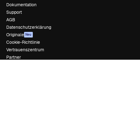
Dokumentation
Support
AGB
Datenschutzerklärung
Originale
Neu
Cookie-Richtlinie
Vertrauenszentrum
Partner
Unternehmen
Unternehmen
Preise
Über uns
Reviews
Karriere
Suchtrends
Blog
Veranstaltungen