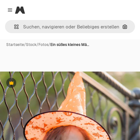
Magnific
Close menu
Nach B
Startseite
/
Stock
/
Fotos
/
Ein süßes kleines Mä…
Premium