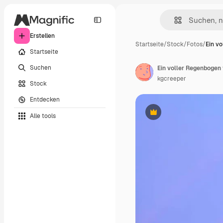
Erstellen
Startseite
/
Stock
/
Fotos
/
Ein v
Startseite
Suchen
kgcreeper
Stock
Entdecken
Alle tools
Premium