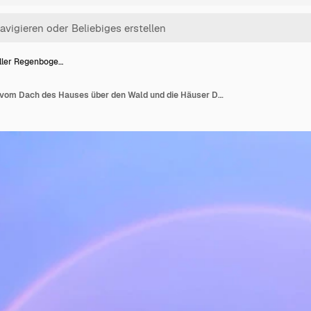
oller Regenboge…
Ein voller Regenbogen vom Dach des Hauses über den Wald und die Häuser Double Rainbow