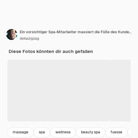
Ein vorsichtiger Spa-Mitarbeiter massiert die Füße des Kunden, bevor er zum nächsten Spa-Eingriff übergeht
dekazigzag
Diese Fotos könnten dir auch gefallen
massage
spa
wellness
beauty spa
fuesse
ph