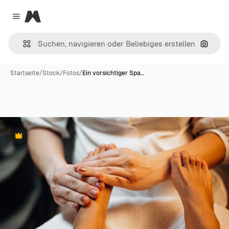
Magnific
Close menu
Nach B
Startseite
/
Stock
/
Fotos
/
Ein vorsichtiger Spa…
Premium