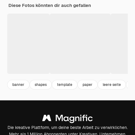
Diese Fotos könnten dir auch gefallen
banner
shapes
template
paper
leere seite
ba
Die kreative Plattform, um deine beste Arbeit zu verwirklichen.
Mehr als 1 Million Abonnenten unter Kreativen, Unternehmen,