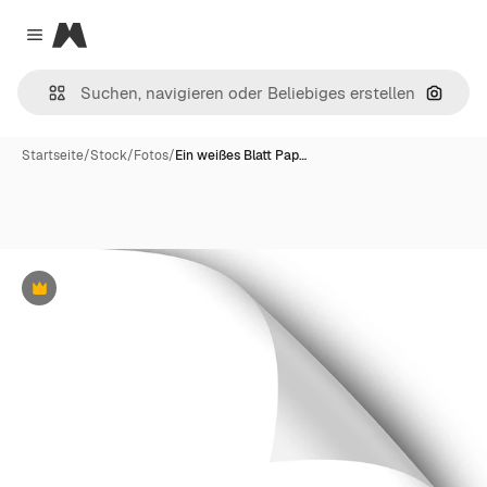
Magnific
Close menu
Nach B
Startseite
/
Stock
/
Fotos
/
Ein weißes Blatt Pap…
Premium