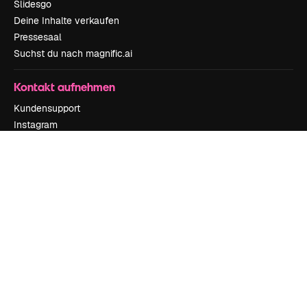
Slidesgo
Deine Inhalte verkaufen
Pressesaal
Suchst du nach magnific.ai
Kontakt aufnehmen
Kundensupport
Instagram
YouTube
LinkedIn
TikTok
Discord
X
Reddit
Copyright © 2010-
2026
Freepik Company S.L.U.
Alle Rechte vorbehalten
.