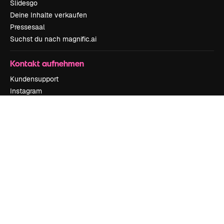
Slidesgo
Deine Inhalte verkaufen
Pressesaal
Suchst du nach magnific.ai
Kontakt aufnehmen
Kundensupport
Instagram
YouTube
LinkedIn
TikTok
Discord
X
Reddit
Copyright © 2010-
2026
Freepik Company S.L.U.
Alle Rechte vorbehalten
.