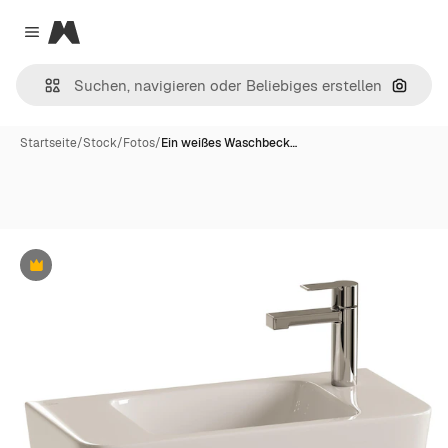
Magnific
Close menu
Nach B
Startseite
/
Stock
/
Fotos
/
Ein weißes Waschbeck…
Premium