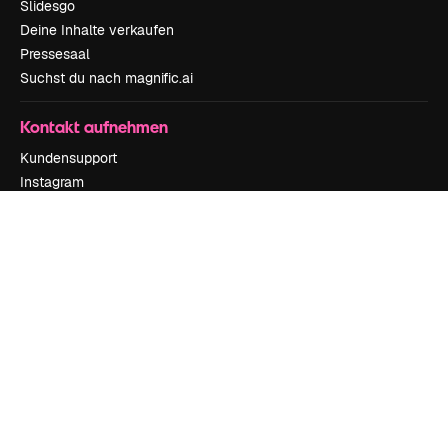
Slidesgo
Deine Inhalte verkaufen
Pressesaal
Suchst du nach magnific.ai
Kontakt aufnehmen
Kundensupport
Instagram
YouTube
LinkedIn
TikTok
Discord
X
Reddit
Copyright © 2010-
2026
Freepik Company S.L.U.
Alle Rechte vorbehalten
.