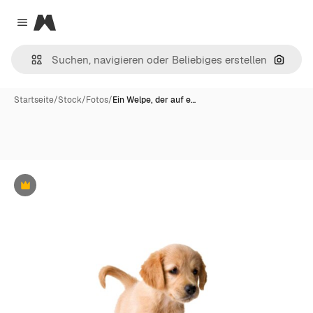
Magnific
Close menu
Nach B
Startseite
/
Stock
/
Fotos
/
Ein Welpe, der auf e…
Premium