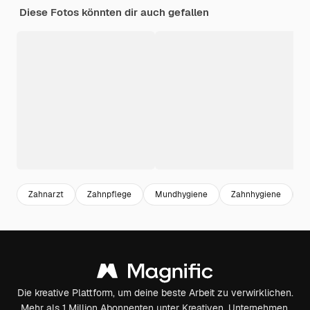
Diese Fotos könnten dir auch gefallen
Zahnarzt
Zahnpflege
Mundhygiene
Zahnhygiene
K
Die kreative Plattform, um deine beste Arbeit zu verwirklichen.
Mehr als 1 Million Abonnenten unter Kreativen, Unternehmen,