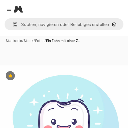
Magnific
Close menu
Nach B
Startseite
/
Stock
/
Fotos
/
Ein Zahn mit einer Z…
Premium