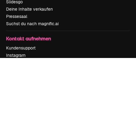
Slidesgo
Deine Inhalte verkaufen
Pressesaal
Suchst du nach magnific.ai
Kontakt aufnehmen
Kundensupport
Instagram
YouTube
LinkedIn
TikTok
Discord
X
Reddit
Copyright © 2010-
2026
Freepik Company S.L.U.
Alle Rechte vorbehalten
.