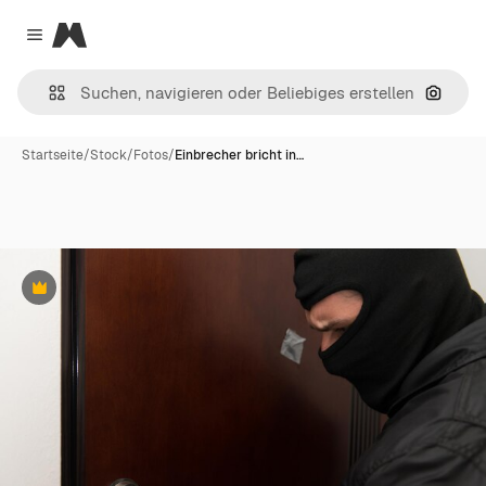
Magnific
Close menu
Nach B
Startseite
/
Stock
/
Fotos
/
Einbrecher bricht in…
Premium