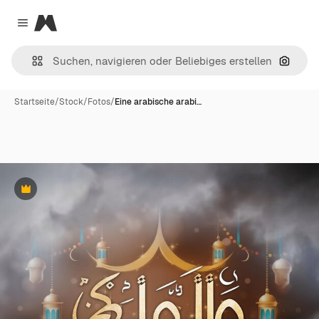
Magnific
Close menu
Nach B
Startseite
/
Stock
/
Fotos
/
Eine arabische arabi…
Premium