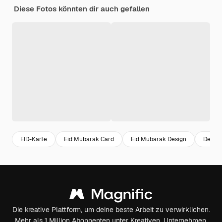
Diese Fotos könnten dir auch gefallen
EID-Karte
Eid Mubarak Card
Eid Mubarak Design
Design
Die kreative Plattform, um deine beste Arbeit zu verwirklichen.
Mehr als 1 Million Abonnenten unter Kreativen, Unternehmen,