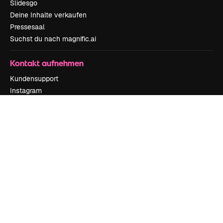
Slidesgo
Deine Inhalte verkaufen
Pressesaal
Suchst du nach magnific.ai
Kontakt aufnehmen
Kundensupport
Instagram
YouTube
LinkedIn
TikTok
Discord
X
Reddit
Copyright © 2010-
2026
Freepik Company S.L.U.
Alle Rechte vorbehalten
.