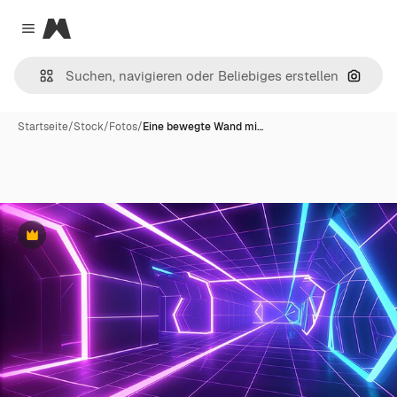
Magnific
Close menu
Nach B
Startseite
/
Stock
/
Fotos
/
Eine bewegte Wand mi…
Premium