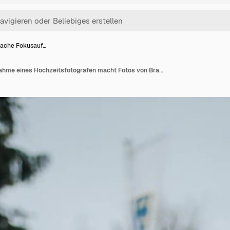
flache Fokusauf…
Eine flache Fokusaufnahme eines Hochzeitsfotografen macht Fotos von Braut und Bräutigam