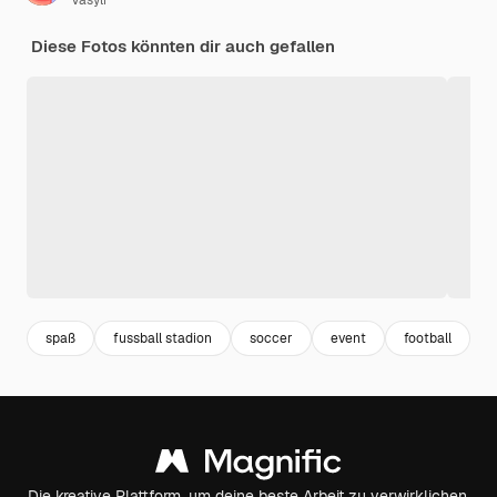
Vasyli
Diese Fotos könnten dir auch gefallen
spaß
fussball stadion
soccer
event
football
s
Die kreative Plattform, um deine beste Arbeit zu verwirklichen.