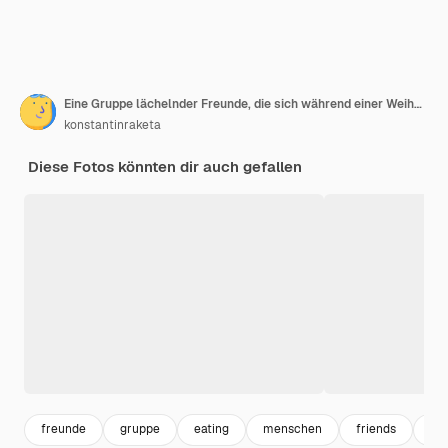
Eine Gruppe lächelnder Freunde, die sich während einer Weihnachtsfeier zu Hause unterhalten und Wein trinken
konstantinraketa
Diese Fotos könnten dir auch gefallen
freunde
gruppe
eating
menschen
friends
par