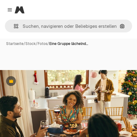
Magnific
Close menu
Nach B
Startseite
/
Stock
/
Fotos
/
Eine Gruppe lächelnd…
Premium