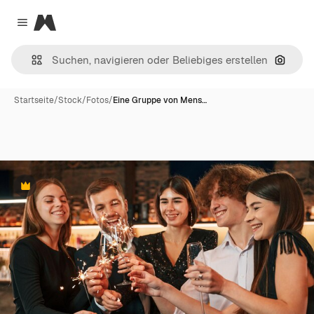
Magnific
Close menu
Nach B
Startseite
/
Stock
/
Fotos
/
Eine Gruppe von Mens…
Premium