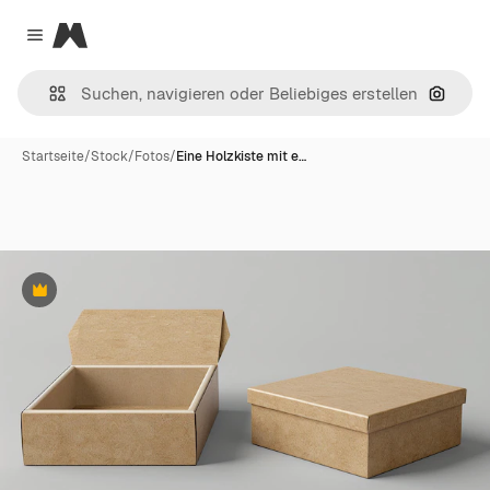
Magnific
Close menu
Nach B
Startseite
/
Stock
/
Fotos
/
Eine Holzkiste mit e…
Premium