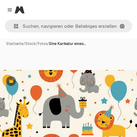
Magnific
Close menu
Nach B
Startseite
/
Stock
/
Fotos
/
Eine Karikatur eines…
Premium