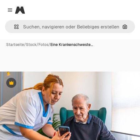
Magnific
Close menu
Nach B
Startseite
/
Stock
/
Fotos
/
Eine Krankenschweste…
Premium