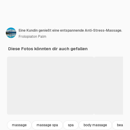
Eine Kundin genießt eine entspannende Anti-Stress-Massage.
Frolopiaton Palm
Diese Fotos könnten dir auch gefallen
massage
massage spa
spa
body massage
beauty 