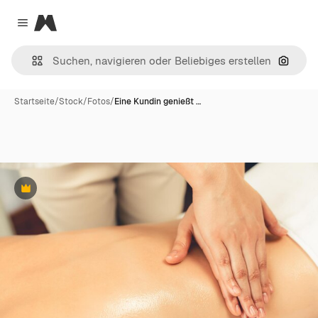
Magnific
Close menu
Nach B
Startseite
/
Stock
/
Fotos
/
Eine Kundin genießt …
Premium