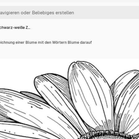
schwarz-weiße Z…
ichnung einer Blume mit den Wörtern Blume darauf