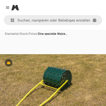
Magnific
Close menu
Nach B
Startseite
/
Stock
/
Fotos
/
Eine spezielle Walze…
Premium