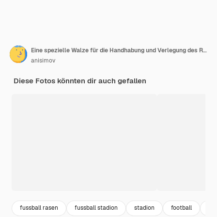
Eine spezielle Walze für die Handhabung und Verlegung des Rasens.
anisimov
Diese Fotos könnten dir auch gefallen
fussball rasen
fussball stadion
stadion
football
so