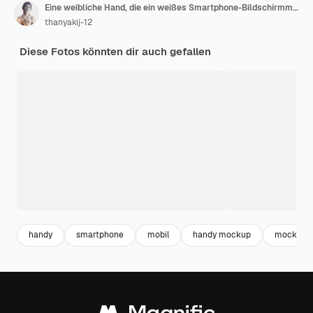
Eine weibliche Hand, die ein weißes Smartphone-Bildschirmmodell über verschwommenem Hintergrund von Innendekorpflanzen hält
thanyakij-12
Diese Fotos könnten dir auch gefallen
handy
smartphone
mobil
handy mockup
mockup 