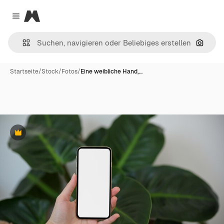
Magnific
Close menu
Nach B
Startseite
/
Stock
/
Fotos
/
Eine weibliche Hand,…
Premium