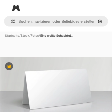
Magnific
Close menu
Nach B
Startseite
/
Stock
/
Fotos
/
Eine weiße Schachtel…
Premium