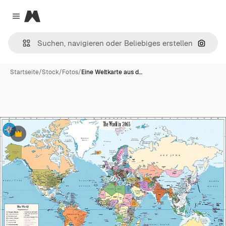
Magnific
Close menu
Nach B
Startseite
/
Stock
/
Fotos
/
Eine Weltkarte aus d…
Premium